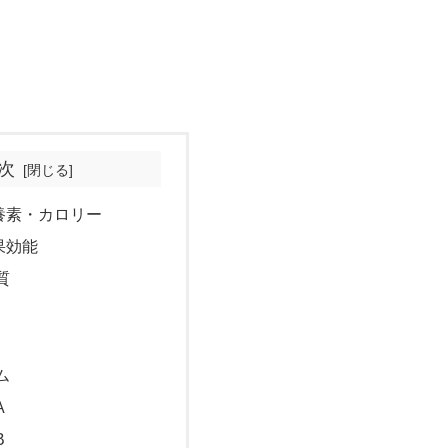
次
養素・カロリー
果効能
質
ム
A
B