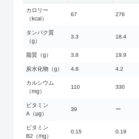
カロリー
67
276
（kcal）
タンパク質
3.3
18.4
（g）
脂質（g）
3.8
19.9
炭水化物（g）
4.8
4.2
カルシウム
110
330
（mg）
ビタミン
39
ー
A（μg）
ビタミン
0.15
0.19
B2（mg）