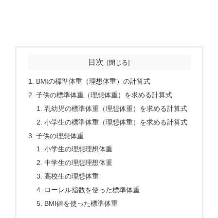
目次
BMIの標準体重（理想体重）の計算式
子供の標準体重（理想体重）を求める計算式
乳幼児の標準体重（理想体重）を求める計算式
小学生の標準体重（理想体重）を求める計算式
子供の理想体重
小学生の理想理想体重
中学生の理想理想体重
高校生の理想体重
ローレル指数を使った標準体重
BMI値を使った標準体重