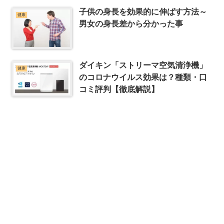
子供の身長を効果的に伸ばす方法～
健康
男女の身長差から分かった事
ダイキン「ストリーマ空気清浄機」
健康
のコロナウイルス効果は？種類・口
コミ評判【徹底解説】