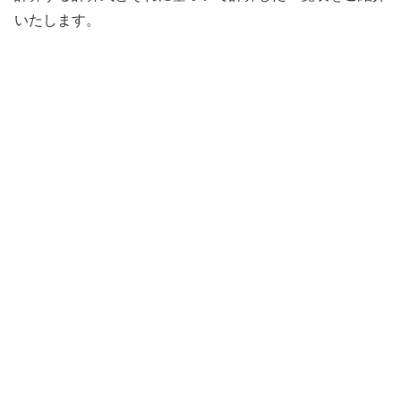
いたします。