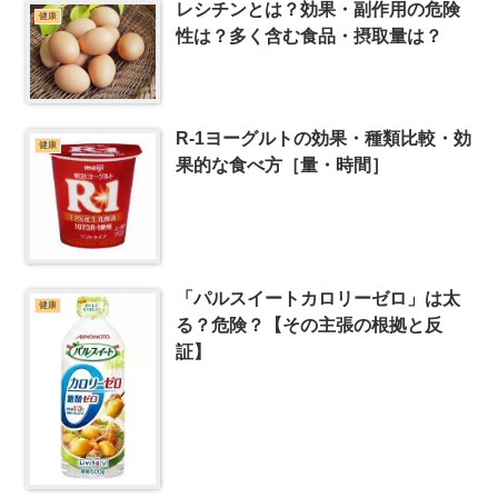
レシチンとは？効果・副作用の危険
健康
性は？多く含む食品・摂取量は？
R-1ヨーグルトの効果・種類比較・効
健康
果的な食べ方［量・時間］
「パルスイートカロリーゼロ」は太
健康
る？危険？【その主張の根拠と反
証】