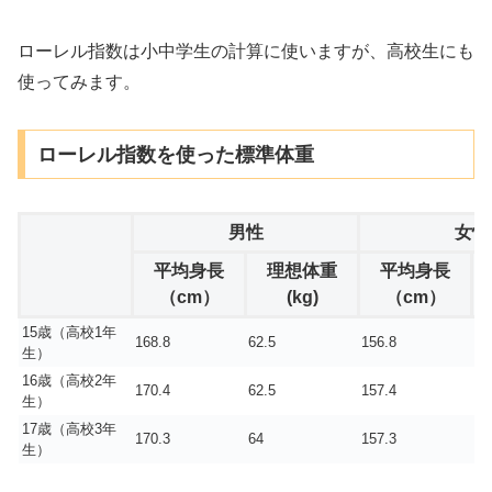
ローレル指数は小中学生の計算に使いますが、高校生にも
使ってみます。
ローレル指数を使った標準体重
男性
女性
平均身長
理想体重
平均身長
（cm）
(kg)
（cm）
15歳（高校1年
168.8
62.5
156.8
50
生）
16歳（高校2年
170.4
62.5
157.4
50
生）
17歳（高校3年
170.3
64
157.3
54
生）