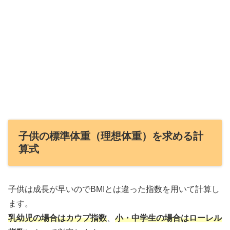
子供の標準体重（理想体重）を求める計
算式
子供は成長が早いのでBMIとは違った指数を用いて計算し
ます。
乳幼児の場合はカウプ指数
、
小・中学生の場合はローレル