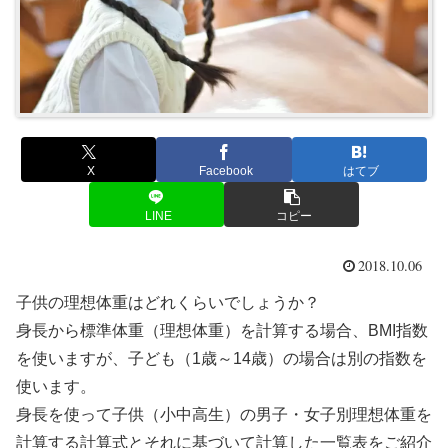
X
Facebook
はてブ
LINE
コピー
2018.10.06
子供の理想体重はどれくらいでしょうか？
身長から標準体重（理想体重）を計算する場合、BMI指数
を使いますが、子ども（1歳～14歳）の場合は別の指数を
使います。
身長を使って子供（小中高生）の男子・女子別理想体重を
計算する計算式とそれに基づいて計算した一覧表をご紹介