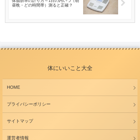
体脂肪率の計り方～1日の内いつ（朝
昼晩・どの時間帯）測ると正確？
体にいいこと大全
HOME
プライバシーポリシー
サイトマップ
運営者情報