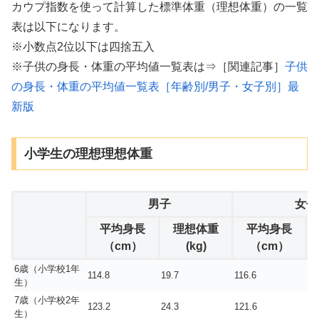
カウプ指数を使って計算した標準体重（理想体重）の一覧
表は以下になります。
※小数点2位以下は四捨五入
※子供の身長・体重の平均値一覧表は⇒［関連記事］
子供
の身長・体重の平均値一覧表［年齢別/男子・女子別］最
新版
小学生の理想理想体重
男子
女子
平均身長
理想体重
平均身長
（cm）
(kg)
（cm）
6歳（小学校1年
114.8
19.7
116.6
20
生）
7歳（小学校2年
123.2
24.3
121.6
23
生）