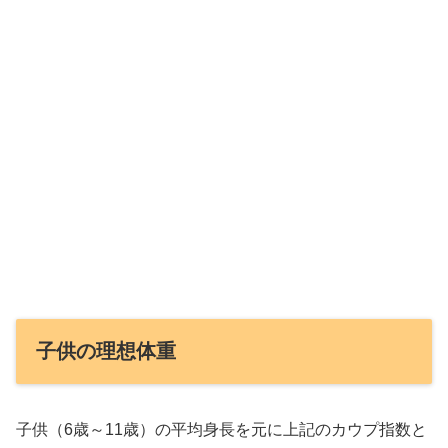
子供の理想体重
子供（6歳～11歳）の平均身長を元に上記のカウプ指数と