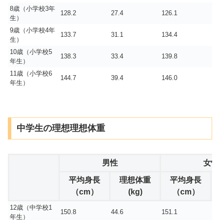
8歳（小学校3年
128.2
27.4
126.1
26
生）
9歳（小学校4年
133.7
31.1
134.4
31
生）
10歳（小学校5
138.3
33.4
139.8
35
年生）
11歳（小学校6
144.7
39.4
146.0
40
年生）
中学生の理想理想体重
男性
女性
平均身長
理想体重
平均身長
（cm）
(kg)
（cm）
12歳（中学校1
150.8
44.6
151.1
44
年生）