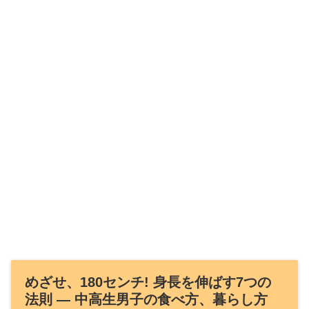
めざせ、180センチ! 身長を伸ばす7つの
法則 ― 中高生男子の食べ方、暮らし方