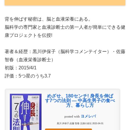
背を伸ばす秘密は、脳と血液栄養にある。
脳科学の専門家と血液診断士の第一人者が簡単にできる健
康プロジェクトを伝授!
著者＆経歴：黒川伊保子（脳科学コメンテイター）・佐藤
智春（血液栄養診断士）
初版：2015/4/1
評価：5つ星のうち3.7
めざせ、180センチ! 身長を伸ば
す7つの法則 ― 中高生男子の食べ
方、暮らし方
ヨメレバ
posted with
黒川 伊保子,佐藤 智春 主婦の友社 2015-04-01