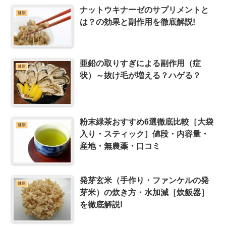
ナットウキナーゼのサプリメントと
健康
は？の効果と副作用を徹底解説!
亜鉛の取りすぎによる副作用（症
健康
状）～抜け毛が増える？ハゲる？
粉末緑茶おすすめ6選徹底比較［大袋
健康
入り・スティック］値段・内容量・
産地・無農薬・口コミ
発芽玄米（手作り・ファンケルの発
健康
芽米）の炊き方・水加減［炊飯器］
を徹底解説!