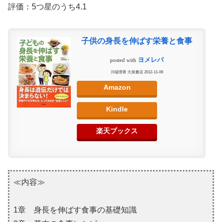
評価：5つ星のうち4.1
子供の身長を伸ばす栄養と食事
ヨメレバ
posted with
川端理香 大泉書店 2012-11-09
Amazon
Kindle
楽天ブックス
≪内容≫
1章 身長を伸ばす食事の基礎知識