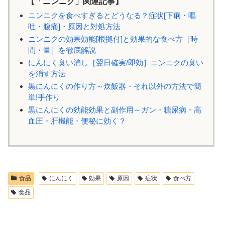
【「ニンニク」関連記事】
ニンニクを食べすぎるとどうなる？症状[下痢・嘔
吐・腹痛]・原因と対処方法
ニンニクの効果効能[根拠付]と効果的な食べ方［時
間・量］を徹底解説
にんにく臭い消し［翌日確実/即効］ニンニクの臭い
を消す方法
黒にんにくの作り方～炊飯器・それ以外の方法で簡
単!手作り
黒にんにくの効能効果と副作用～ガン・糖尿病・高
血圧・肝機能・便秘に効く？
食品
にんにく
効果
原因
症状
食べ方
食品