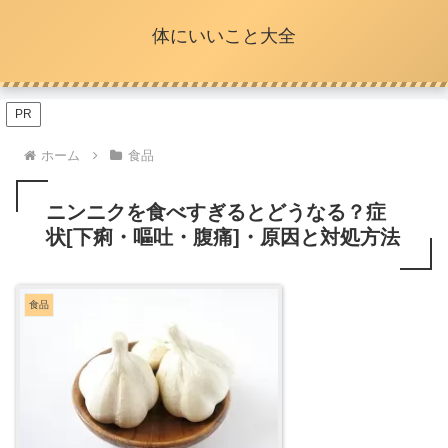
体にいいこと大全
PR
ホーム
食品
ニンニクを食べすぎるとどうなる？症
状[下痢・嘔吐・腹痛]・原因と対処方法
食品