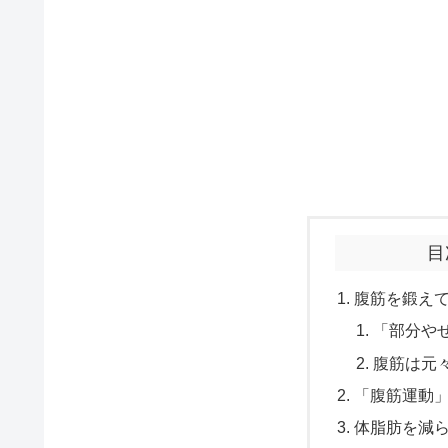
目
腹筋を鍛え
「部分や
腹筋は元
「腹筋運動
体脂肪を減