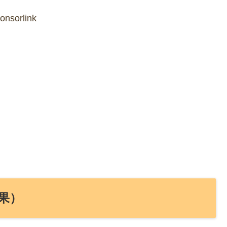
onsorlink
果）