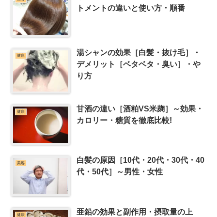
トメントの違いと使い方・順番
湯シャンの効果［白髪・抜け毛］・
健康
デメリット［ベタベタ・臭い］・や
り方
甘酒の違い［酒粕VS米麹］～効果・
健康
カロリー・糖質を徹底比較!
白髪の原因［10代・20代・30代・40
美容
代・50代］～男性・女性
亜鉛の効果と副作用・摂取量の上
健康