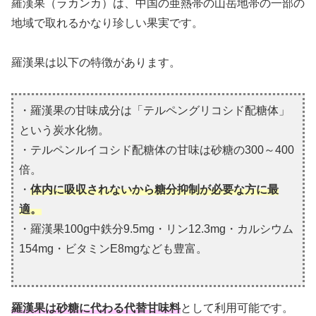
羅漢果（ラカンカ）は、中国の亜熱帯の山岳地帯の一部の
地域で取れるかなり珍しい果実です。
羅漢果は以下の特徴があります。
・羅漢果の甘味成分は「テルペングリコシド配糖体」
という炭水化物。
・テルペンルイコシド配糖体の
甘味は砂糖の300～400
倍。
・
体内に吸収されないから糖分抑制が必要な方に最
適。
・羅漢果100g中鉄分9.5mg・リン12.3mg・カルシウム
154mg・ビタミンE8mgなども豊富。
羅漢果は砂糖に代わる代替甘味料
として利用可能です。