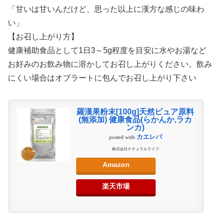
「甘いは甘いんだけど、思った以上に漢方な感じの味わ
い」
【お召し上がり方】
健康補助食品として1日3～5g程度を目安に水やお湯など
お好みのお飲み物に溶かしてお召し上がりください。飲み
にくい場合はオブラートに包んでお召し上がり下さい
羅漢果粉末[100g]天然ピュア原料
(無添加) 健康食品(らかんか,ラカ
ンカ)
カエレバ
posted with
株式会社ナチュラルライフ
Amazon
楽天市場