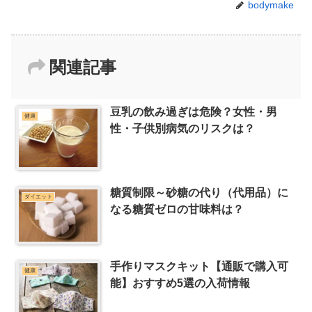
bodymake
関連記事
豆乳の飲み過ぎは危険？女性・男
健康
性・子供別病気のリスクは？
糖質制限～砂糖の代り（代用品）に
ダイエット
なる糖質ゼロの甘味料は？
手作りマスクキット【通販で購入可
健康
能】おすすめ5選の入荷情報