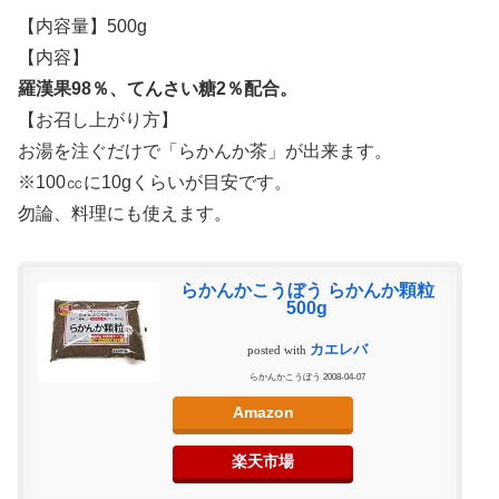
【内容量】500g
【内容】
羅漢果98％、てんさい糖2％配合。
【お召し上がり方】
お湯を注ぐだけで
「らかんか茶」
が出来ます。
※100㏄に10gくらいが目安です。
勿論、料理にも使えます。
らかんかこうぼう らかんか顆粒
500g
カエレバ
posted with
らかんかこうぼう 2008-04-07
Amazon
楽天市場