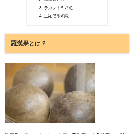
ラカントS 顆粒
生羅漢果顆粒
羅漢果とは？