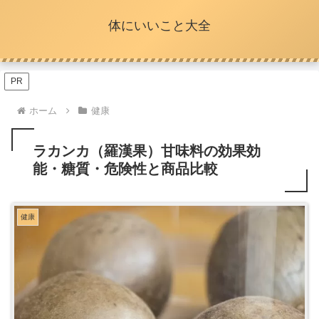
体にいいこと大全
PR
ホーム
健康
ラカンカ（羅漢果）甘味料の効果効
能・糖質・危険性と商品比較
健康