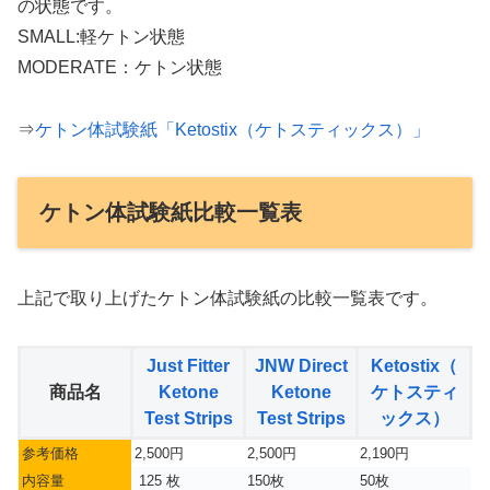
の状態です。
SMALL:軽ケトン状態
MODERATE：ケトン状態
⇒
ケトン体試験紙「Ketostix（ケトスティックス）」
ケトン体試験紙比較一覧表
上記で取り上げたケトン体試験紙の比較一覧表です。
Just Fitter
JNW Direct
Ketostix（
商品名
Ketone
Ketone
ケトスティ
Test Strips
Test Strips
ックス）
参考価格
2,500円
2,500円
2,190円
内容量
125 枚
150枚
50枚