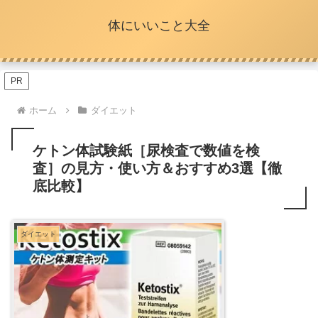
体にいいこと大全
PR
ホーム
ダイエット
ケトン体試験紙［尿検査で数値を検
査］の見方・使い方＆おすすめ3選【徹
底比較】
ダイエット