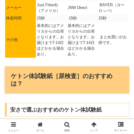
Just Fitter社
BAYER（ヨー
メーカー
JNW Direct
（アメリカ）
ロッパ）
検査時間
15秒
15秒
15秒
基本的にはアメ
基本的にはアメ
リカからの出荷
リカからの出荷
となります。お
となります。お
まとめ買いがお
その他
届けまで7-14日
届けまで7-14日
得です。
ほどかかる場合
ほどかかる場合
あり。
あり。
ケトン体試験紙［尿検査］のおすすめ
は？
安さで選ぶおすすめのケトン体試験紙
安さで選ぶらなら、断然
JNW Direct Ketone Test Strips
。
メニュー
ホーム
検索
トップ
サイドバー