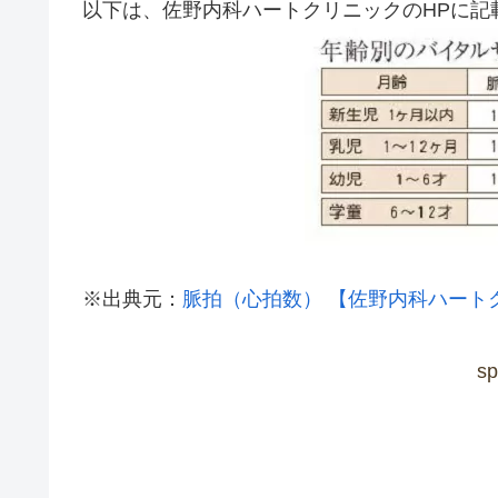
以下は、佐野内科ハートクリニックのHPに記
※出典元：
脈拍（心拍数） 【佐野内科ハート
sp