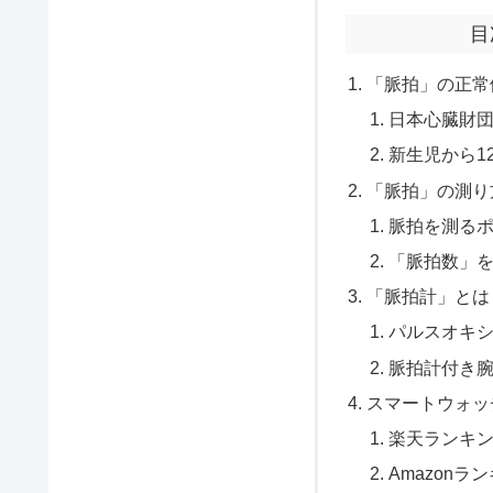
目
「脈拍」の正常
日本心臓財
新生児から1
「脈拍」の測り
脈拍を測る
「脈拍数」
「脈拍計」とは
パルスオキ
脈拍計付き
スマートウォッ
楽天ランキ
Amazonラ