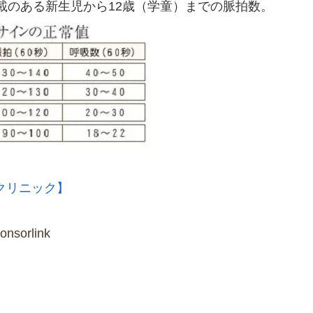
載のある新生児から12歳（学童）までの脈拍数。
クリニック】
onsorlink