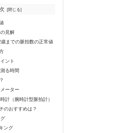
次
値
団の見解
2歳までの脈拍数の正常値
方
ポイント
を測る時間
？
シメーター
腕時計（腕時計型脈拍計）
チのおすすめは？
ング
ンキング