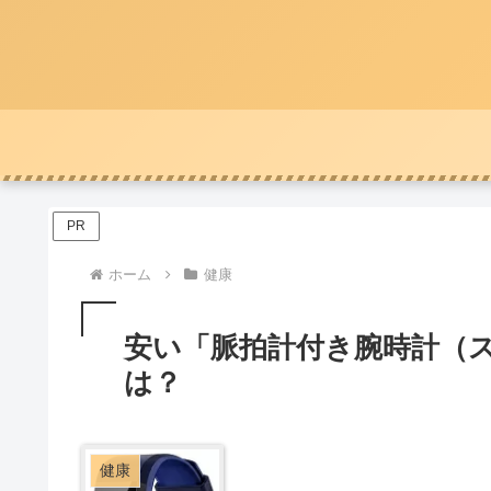
PR
ホーム
健康
安い「脈拍計付き腕時計（
は？
健康