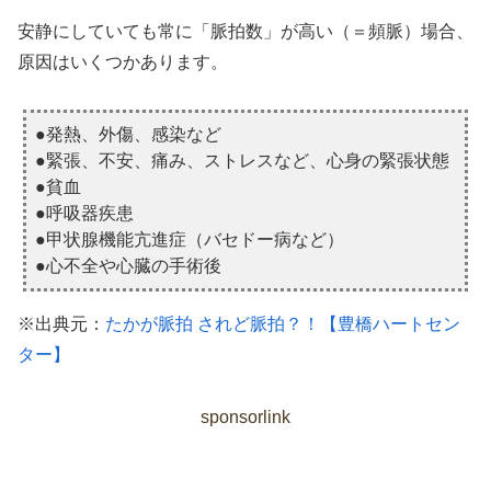
安静にしていても常に「脈拍数」が高い（＝頻脈）場合、
原因はいくつかあります。
●発熱、外傷、感染など
●緊張、不安、痛み、ストレスなど、心身の緊張状態
●貧血
●呼吸器疾患
●甲状腺機能亢進症（バセドー病など）
●心不全や心臓の手術後
※出典元：
たかが脈拍 されど脈拍？！【豊橋ハートセン
ター】
sponsorlink