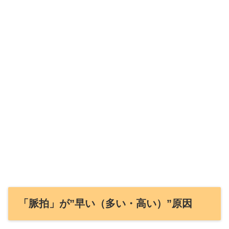
「脈拍」が”早い（多い・高い）”原因