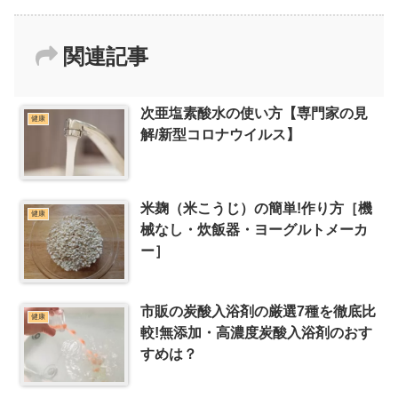
関連記事
次亜塩素酸水の使い方【専門家の見
健康
解/新型コロナウイルス】
米麹（米こうじ）の簡単!作り方［機
健康
械なし・炊飯器・ヨーグルトメーカ
ー］
市販の炭酸入浴剤の厳選7種を徹底比
健康
較!無添加・高濃度炭酸入浴剤のおす
すめは？