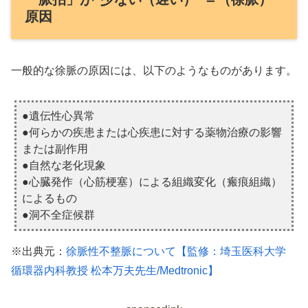
原因
一般的な徐脈の原因には、以下のようなものがあります。
●遺伝性心異常
●何らかの疾患または心疾患に対する薬物治療の影響
または副作用
●自然な老化現象
●心臓発作（心筋梗塞）による組織変化（瘢痕組織）
によるもの
●洞不全症候群
※出典元：
徐脈性不整脈について【監修：埼玉医科大学
循環器内科教授 松本万夫先生/Medtronic】