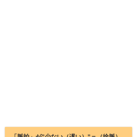
「脈拍」が”少ない（遅い）”＝（徐脈）