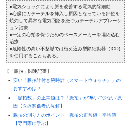
●電気ショックにより脈を改善する電気的除細動
●心臓にカテーテルを挿入し原因となっている部位を
焼灼して異常な電気回路を絶つカテーテルアブレーシ
ョン治療
●一定の心拍を保つためのペースメーカーを埋め込む
治療
●危険性の高い不整脈では植え込み型除細動器（ICD)
を使用することもある。
【「脈拍」関連記事】
安い「脈拍計付き腕時計（スマートウォッチ）」の
おすすめは？
「脈拍数」の正常値は？「脈拍」が”早い””少ない”原
因【医療関係者の見解】
脈拍の測り方のポイント・脈拍の正常値・平均値
【専門家に学ぶ】