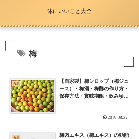
体にいいこと大全
梅
【自家製】梅シロップ（梅ジュ
食品
ース）・梅酒・梅酢の作り方・
保存方法・賞味期限・飲み頃・
飲み方［丸わかり］
2019.08.27
梅肉エキス（梅エキス）の効能
食品