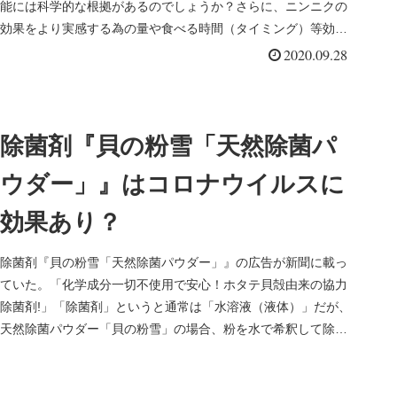
能には科学的な根拠があるのでしょうか？さらに、ニンニクの
効果をより実感する為の量や食べる時間（タイミング）等効果
的な食べ方はある...
2020.09.28
除菌剤『貝の粉雪「天然除菌パ
ウダー」』はコロナウイルスに
効果あり？
除菌剤『貝の粉雪「天然除菌パウダー」』の広告が新聞に載っ
ていた。「化学成分一切不使用で安心！ホタテ貝殻由来の協力
除菌剤!」「除菌剤」というと通常は「水溶液（液体）」だが、
天然除菌パウダー「貝の粉雪」の場合、粉を水で希釈して除菌
水を作るタイプ...