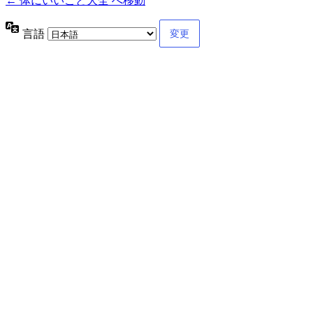
← 体にいいこと大全 へ移動
言語